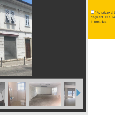
* Autorizzo al 
degli artt. 13 e 
Informativa
.