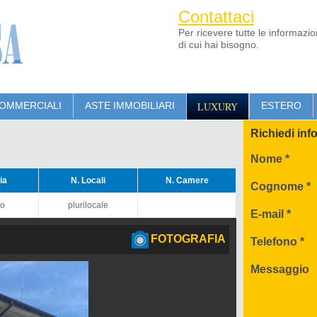
Contattaci
Per ricevere tutte le informazio
di cui hai bisogno.
OMMERCIALI
ASTE IMMOBILIARI
LUXURY
ESTERO
Richiedi inf
Nome *
ia
N. Locali
N. Camere
Cognome *
io
plurilocale
E-mail *
FOTOGRAFIA
Telefono *
Messaggio