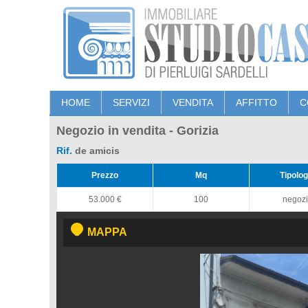
HOME
SERVIZI
VENDITA
AFFITTO
C
Negozio in vendita - Gorizia
Rif.
de amicis
Prezzo
Mq
Tipolog
53.000
€
100
negoz
MAPPA