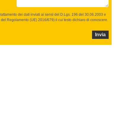
trattamento dei dati inviati ai sensi del D.Lgs. 196 del 30.06.2003 e
14 del Regolamento (UE) 2016/679) il cui testo dichiaro di conoscere.